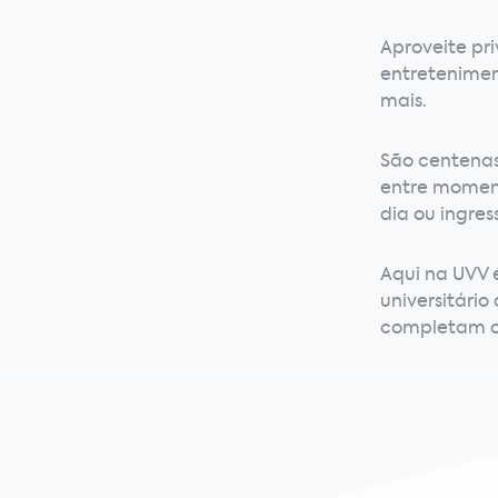
Aproveite pri
entretenimen
mais.
São centenas 
entre moment
dia ou ingres
Aqui na UVV 
universitário
completam o 