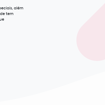
eciais, além
ade tem
que