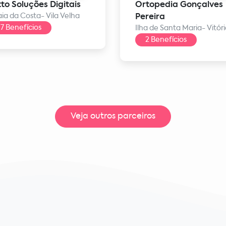
to Soluções Digitais
Ortopedia Gonçalves
aia da Costa- Vila Velha
Pereira
7 Benefícios
Ilha de Santa Maria- Vitór
2 Benefícios
Veja outros parceiros