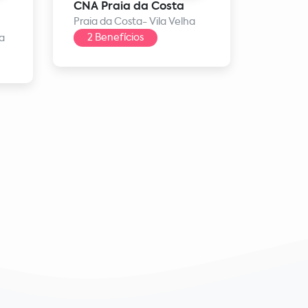
CNA Praia da Costa
Jaleco
Praia da Costa- Vila Velha
Praia d
2 Benefícios
1 Ben
ia