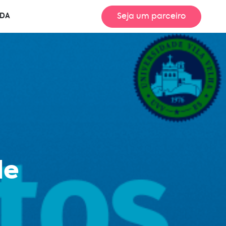
Seja um parceiro
UDA
de