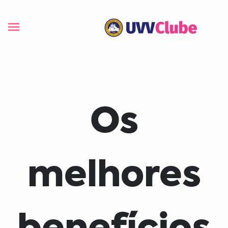
Os
melhores