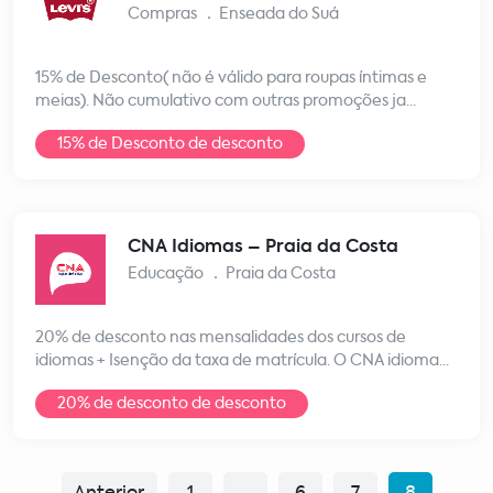
Compras
Enseada do Suá
15% de Desconto( não é válido para roupas íntimas e
meias). Não cumulativo com outras promoções ja...
15% de Desconto de desconto
CNA Idiomas – Praia da Costa
Educação
Praia da Costa
20% de desconto nas mensalidades dos cursos de
idiomas + Isenção da taxa de matrícula. O CNA idioma...
20% de desconto de desconto