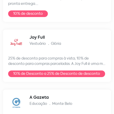
pronta entrega....
10% de desconto
Joy Full
Vestuário
Glória
25% de desconto para compras à vista; 10% de
desconto para compras parceladas. A Joy Full é uma m...
10% de Desconto a 25% de Desconto de desconto
A Gazeta
Educação
Monte Belo